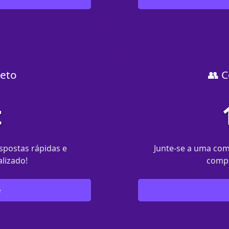
reto
👥 
t
espostas rápidas e
Junte-se a uma com
lizado!
compa
e