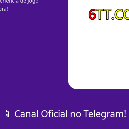
eriência de jogo
ora!
📱 Canal Oficial no Telegram!