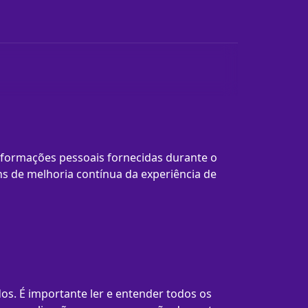
informações pessoais fornecidas durante o
ns de melhoria contínua da experiência de
s. É importante ler e entender todos os