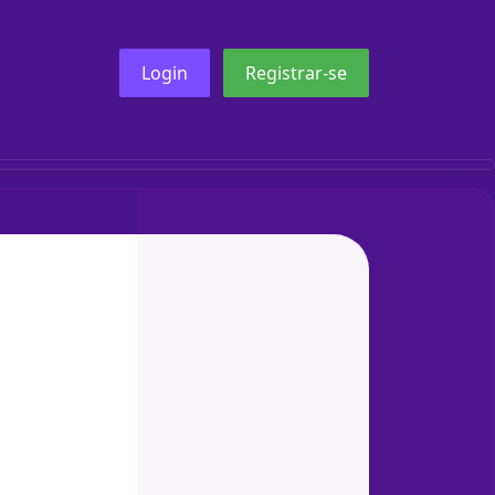
Login
Registrar-se