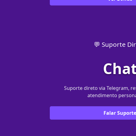
💬 Suporte Di
Cha
Suporte direto via Telegram, r
atendimento persona
Falar Suport