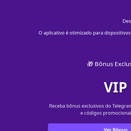
Des
O aplicativo é otimizado para dispositiv
🎁 Bônus Exclu
VIP
Receba bônus exclusivos do Telegra
e códigos promocionai
Ver Bônus