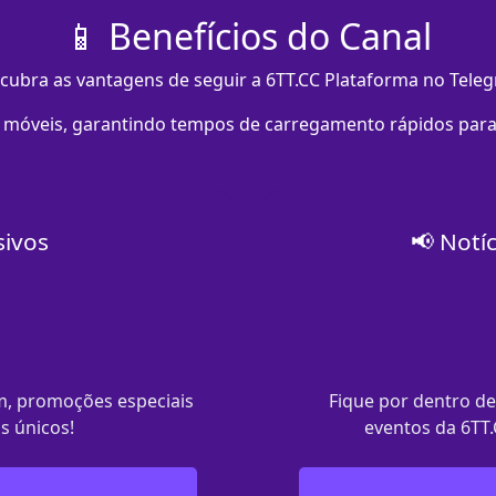
📱 Benefícios do Canal
cubra as vantagens de seguir a 6TT.CC Plataforma no Tele
os móveis, garantindo tempos de carregamento rápidos para
sivos
📢 Notí
m, promoções especiais
Fique por dentro d
s únicos!
eventos da 6TT