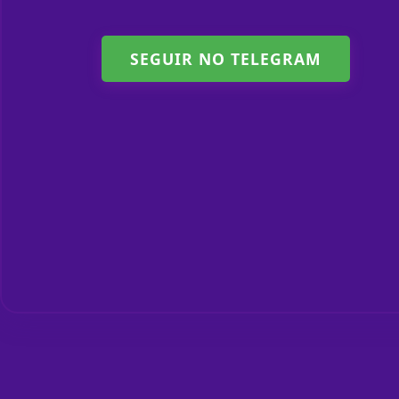
SEGUIR NO TELEGRAM