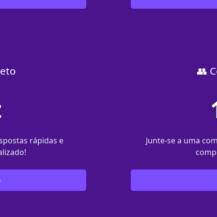
reto
👥 
t
espostas rápidas e
Junte-se a uma com
lizado!
compa
e