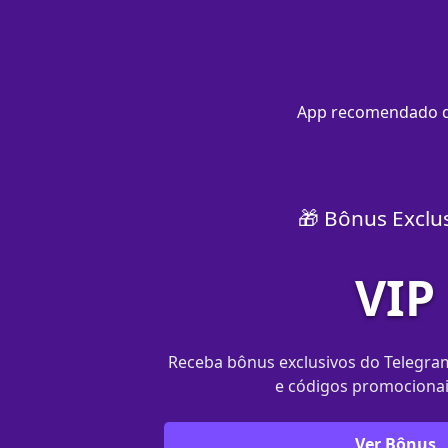
App recomendado da 
🎁 Bônus Exclu
VIP
Receba bônus exclusivos do Telegra
e códigos promocionai
Ver Bônus