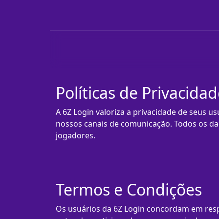
Políticas de Privacida
A 6Z Login valoriza a privacidade de seus 
nossos canais de comunicação. Todos os dad
jogadores.
Termos e Condições
Os usuários da 6Z Login concordam em respe