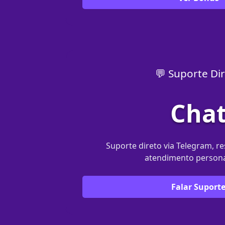
💬 Suporte Di
Cha
Suporte direto via Telegram, r
atendimento persona
Falar Suport