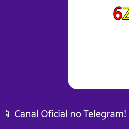
📱 Canal Oficial no Telegram!