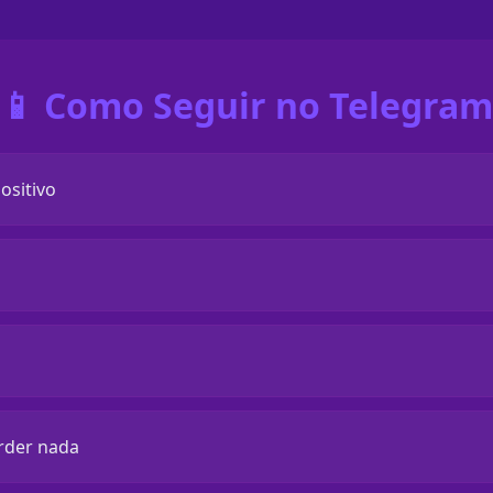
📱 Como Seguir no Telegram
ositivo
erder nada