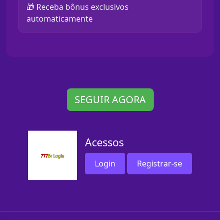
🎁 Receba bônus exclusivos
automaticamente
SEGUIR AGORA
Acessos
Login
Registrar-se