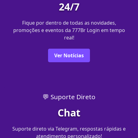
24/7
Fique por dentro de todas as novidades,
promoções e eventos da 777Br Login em tempo
real!
Ver Notícias
💬 Suporte Direto
Chat
Suporte direto via Telegram, respostas rápidas e
atendimento personalizado!