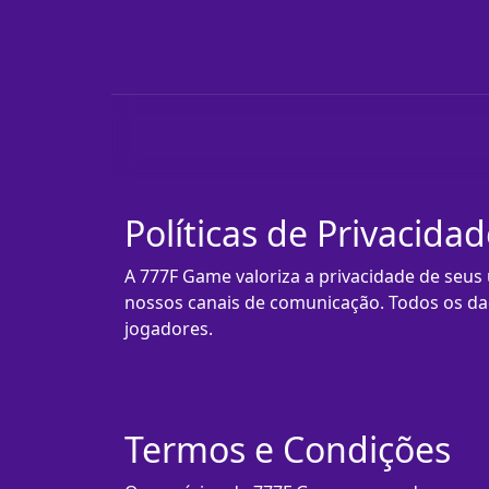
Políticas de Privacida
A 777F Game valoriza a privacidade de seu
nossos canais de comunicação. Todos os dad
jogadores.
Termos e Condições