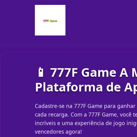
📱 777F Game A 
Plataforma de A
Cadastre-se na 777F Game para ganhar
cada recarga. Com a 777F Game, você 
incríveis e uma experiência de jogo inig
vencedores agora!