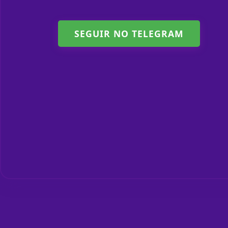
SEGUIR NO TELEGRAM