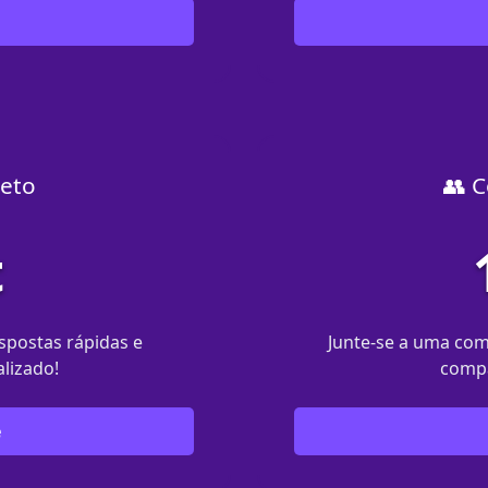
reto
👥 
t
espostas rápidas e
Junte-se a uma com
lizado!
compa
e