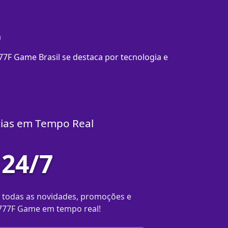
m
7F Game Brasil se destaca por tecnologia e
cias em Tempo Real
24/7
e todas as novidades, promoções e
777F Game em tempo real!