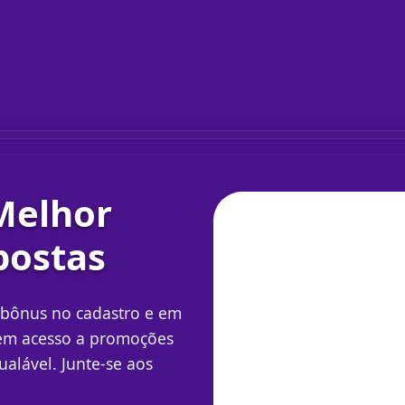
Melhor
postas
 bônus no cadastro e em
tem acesso a promoções
ualável. Junte-se aos