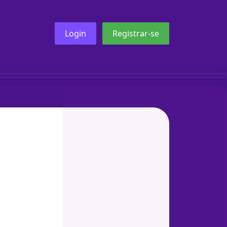
Login
Registrar-se