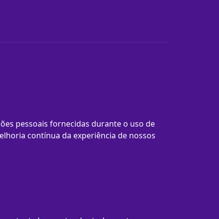
ões pessoais fornecidas durante o uso de
elhoria contínua da experiência de nossos