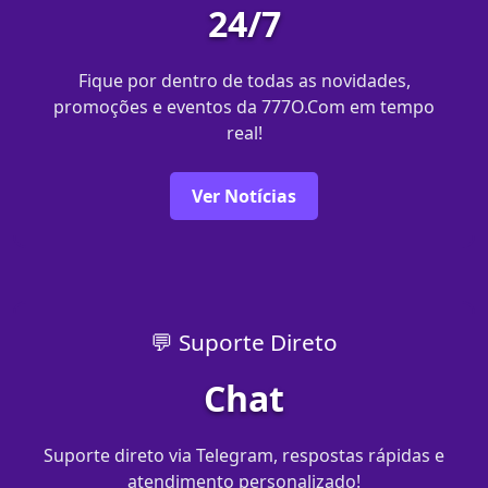
24/7
Fique por dentro de todas as novidades,
promoções e eventos da 777O.Com em tempo
real!
Ver Notícias
💬 Suporte Direto
Chat
Suporte direto via Telegram, respostas rápidas e
atendimento personalizado!