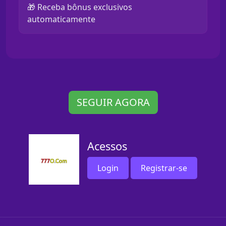
🎁 Receba bônus exclusivos
automaticamente
SEGUIR AGORA
Acessos
Login
Registrar-se