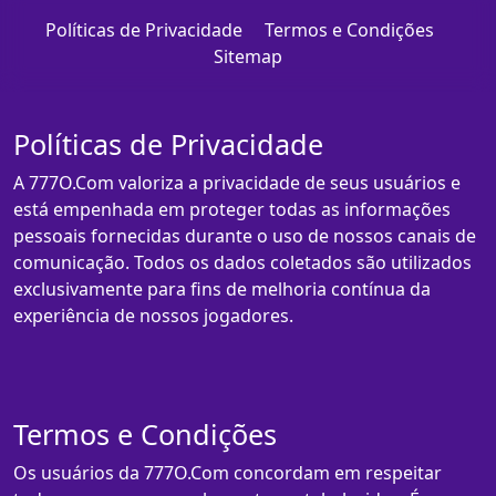
Políticas de Privacidade
Termos e Condições
Sitemap
Políticas de Privacidade
A 777O.Com valoriza a privacidade de seus usuários e
está empenhada em proteger todas as informações
pessoais fornecidas durante o uso de nossos canais de
comunicação. Todos os dados coletados são utilizados
exclusivamente para fins de melhoria contínua da
experiência de nossos jogadores.
Termos e Condições
Os usuários da 777O.Com concordam em respeitar