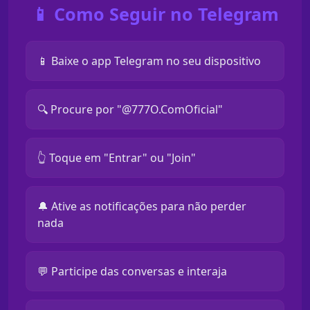
📱 Como Seguir no Telegram
📱 Baixe o app Telegram no seu dispositivo
🔍 Procure por "@777O.ComOficial"
👆 Toque em "Entrar" ou "Join"
🔔 Ative as notificações para não perder
nada
💬 Participe das conversas e interaja