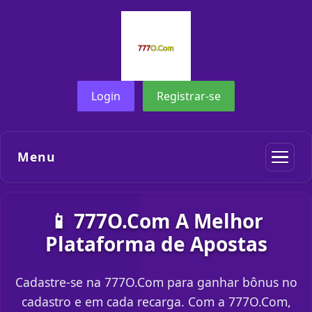
Login
Registrar-se
Menu
📱 777O.Com A Melhor
Plataforma de Apostas
Cadastre-se na 777O.Com para ganhar bônus no
cadastro e em cada recarga. Com a 777O.Com,