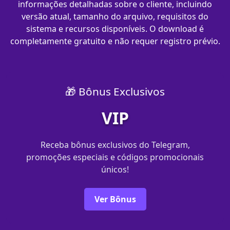
informações detalhadas sobre o cliente, incluindo
versão atual, tamanho do arquivo, requisitos do
sistema e recursos disponíveis. O download é
completamente gratuito e não requer registro prévio.
🎁 Bônus Exclusivos
VIP
Receba bônus exclusivos do Telegram,
promoções especiais e códigos promocionais
únicos!
Ver Bônus