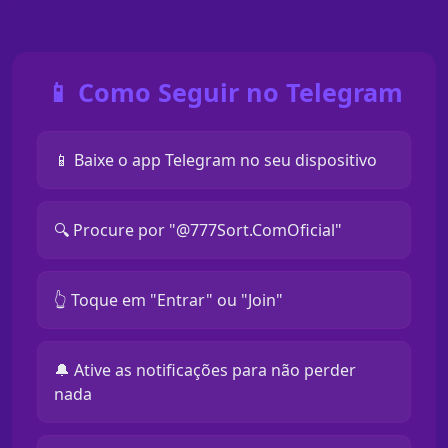
📱 Como Seguir no Telegram
📱 Baixe o app Telegram no seu dispositivo
🔍 Procure por "@777Sort.ComOficial"
👆 Toque em "Entrar" ou "Join"
🔔 Ative as notificações para não perder
nada