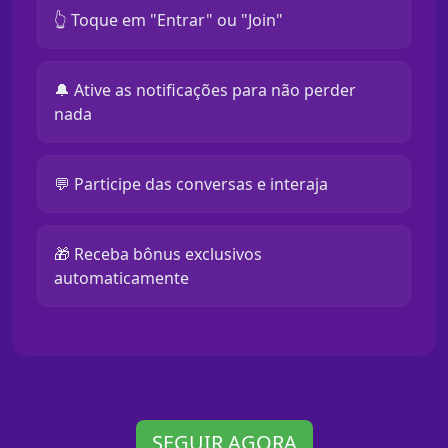
👆 Toque em "Entrar" ou "Join"
🔔 Ative as notificações para não perder
nada
💬 Participe das conversas e interaja
🎁 Receba bônus exclusivos
automaticamente
SEGUIR AGORA