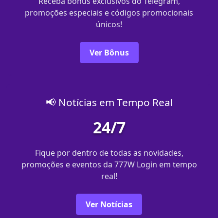
Receba bônus exclusivos do Telegram,
promoções especiais e códigos promocionais
únicos!
Ver Bônus
📢 Notícias em Tempo Real
24/7
Fique por dentro de todas as novidades,
promoções e eventos da 777W Login em tempo
real!
Ver Notícias