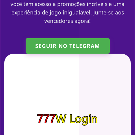
você tem acesso a promoções incríveis e uma
experiência de jogo inigualável. Junte-se aos
vencedores agora!
SEGUIR NO TELEGRAM