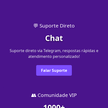
💬 Suporte Direto
Chat
Suporte direto via Telegram, respostas rápidas e
atendimento personalizado!
Falar Suporte
👥 Comunidade VIP
1000+