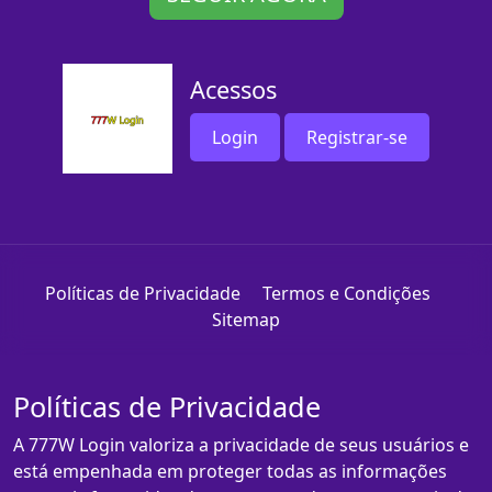
Acessos
Login
Registrar-se
Políticas de Privacidade
Termos e Condições
Sitemap
Políticas de Privacidade
A 777W Login valoriza a privacidade de seus usuários e
está empenhada em proteger todas as informações