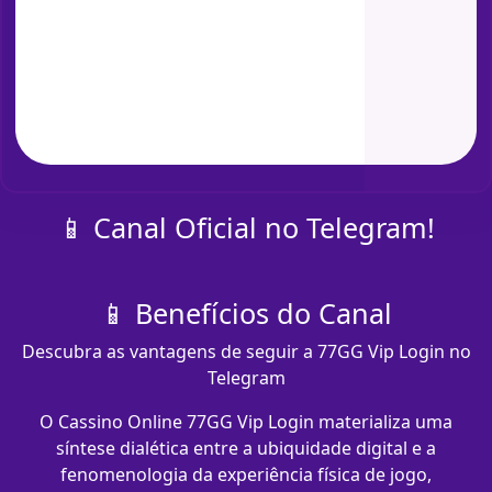
📱 Canal Oficial no Telegram!
📱 Benefícios do Canal
Descubra as vantagens de seguir a 77GG Vip Login no
Telegram
O Cassino Online 77GG Vip Login materializa uma
síntese dialética entre a ubiquidade digital e a
fenomenologia da experiência física de jogo,