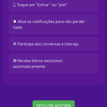
👆 Toque em "Entrar" ou "Join"
🔔 Ative as notificações para não perder
nada
💬 Participe das conversas e interaja
🎁 Receba bônus exclusivos
automaticamente
SEGUIR AGORA