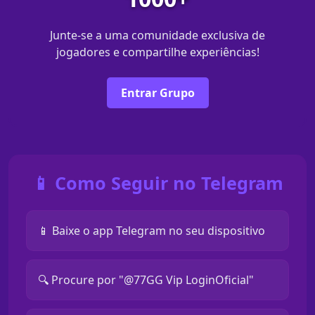
Junte-se a uma comunidade exclusiva de
jogadores e compartilhe experiências!
Entrar Grupo
📱 Como Seguir no Telegram
📱 Baixe o app Telegram no seu dispositivo
🔍 Procure por "@77GG Vip LoginOficial"