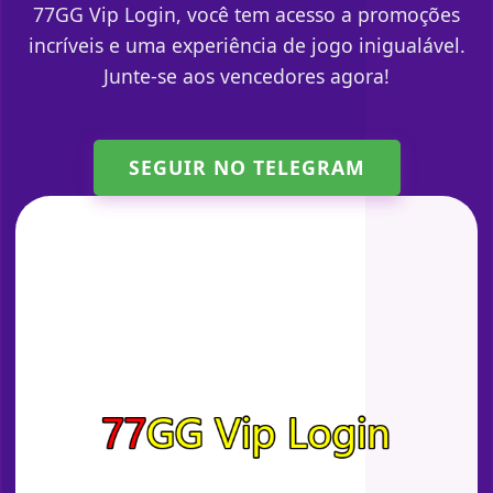
77GG Vip Login, você tem acesso a promoções
incríveis e uma experiência de jogo inigualável.
Junte-se aos vencedores agora!
SEGUIR NO TELEGRAM