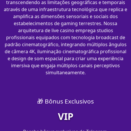
transcendendo as limitações geográficas e temporais
através de uma infraestrutura tecnológica que replica e
amplifica as dimensões sensoriais e sociais dos
estabelecimentos de gaming terrestres. Nossa
arquitetura de live casino emprega studios
profissionais equipados com tecnologia broadcast de
padrão cinematográfico, integrando múltiplos ângulos
de câmera 4K, iluminação cinematográfica profissional
e design de som espacial para criar uma experiência
imersiva que engaja múltiplos canais perceptivos
simultaneamente.
🎁 Bônus Exclusivos
VIP