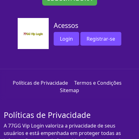
Acessos
Login
Registrar-se
Políticas de Privacidade
Termos e Condições
Sitemap
Políticas de Privacidade
A 77GG Vip Login valoriza a privacidade de seus
usuários e está empenhada em proteger todas as