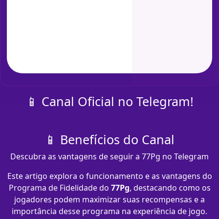
📱 Canal Oficial no Telegram!
📱 Benefícios do Canal
Descubra as vantagens de seguir a 77Pg no Telegram
Este artigo explora o funcionamento e as vantagens do
Programa de Fidelidade do
77Pg
, destacando como os
jogadores podem maximizar suas recompensas e a
importância desse programa na experiência de jogo.