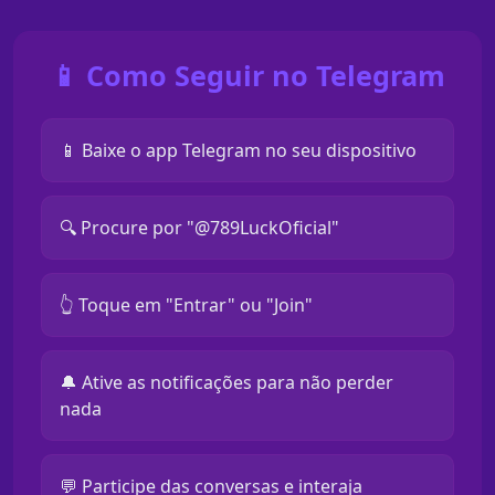
📱 Como Seguir no Telegram
📱 Baixe o app Telegram no seu dispositivo
🔍 Procure por "@789LuckOficial"
👆 Toque em "Entrar" ou "Join"
🔔 Ative as notificações para não perder
nada
💬 Participe das conversas e interaja