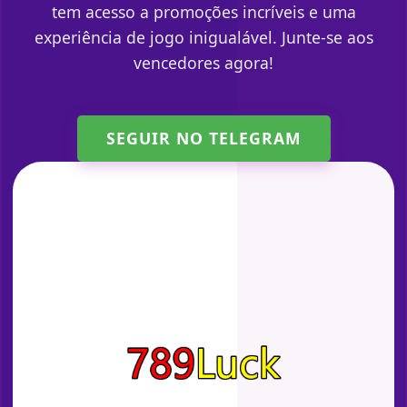
tem acesso a promoções incríveis e uma
experiência de jogo inigualável. Junte-se aos
vencedores agora!
SEGUIR NO TELEGRAM