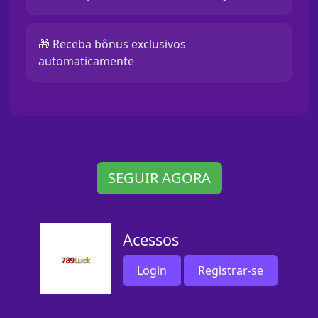
🎁 Receba bônus exclusivos
automaticamente
SEGUIR AGORA
Acessos
Login
Registrar-se