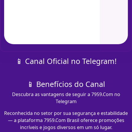
📱 Canal Oficial no Telegram!
📱 Benefícios do Canal
Descubra as vantagens de seguir a 7959.Com no
Telegram
Reconhecida no setor por sua segurança e estabilidade
— a plataforma 7959.Com Brasil oferece promoções
incríveis e jogos diversos em um só lugar.