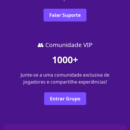
Falar Suporte
👥 Comunidade VIP
1000+
Junte-se a uma comunidade exclusiva de
jogadores e compartilhe experiências!
Entrar Grupo