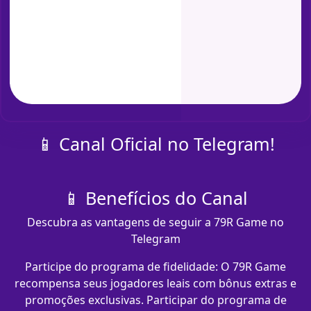
📱 Canal Oficial no Telegram!
📱 Benefícios do Canal
Descubra as vantagens de seguir a 79R Game no
Telegram
Participe do programa de fidelidade: O 79R Game
recompensa seus jogadores leais com bônus extras e
promoções exclusivas. Participar do programa de