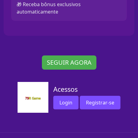
🎁 Receba bônus exclusivos
automaticamente
SEGUIR AGORA
Acessos
Login
Registrar-se