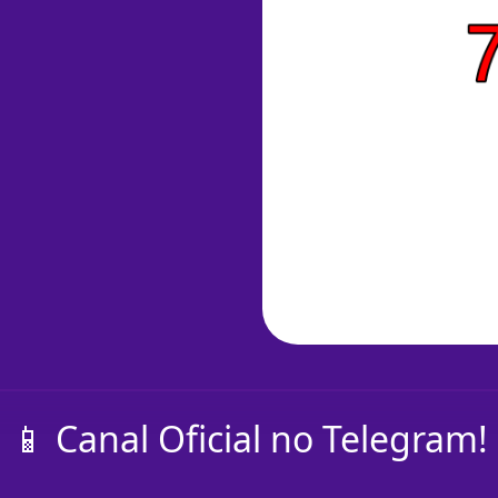
📱 Canal Oficial no Telegram!