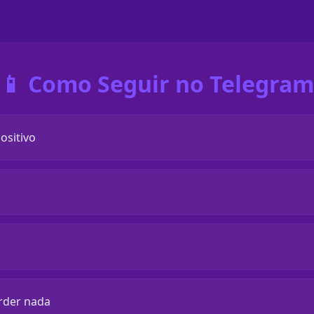
📱 Como Seguir no Telegram
ositivo
erder nada