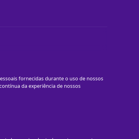
pessoais fornecidas durante o uso de nossos
 contínua da experiência de nossos