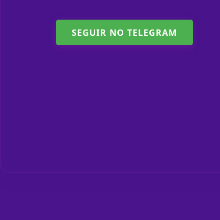
SEGUIR NO TELEGRAM