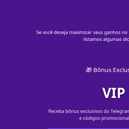
Se você deseja maximizar seus ganhos no 7
listamos algumas dic
🎁 Bônus Exclu
VIP
Receba bônus exclusivos do Telegra
e códigos promocionai