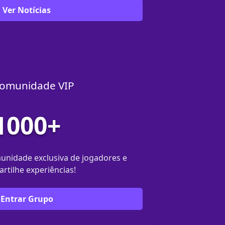
Ver Notícias
Comunidade VIP
1000+
unidade exclusiva de jogadores e
rtilhe experiências!
Entrar Grupo