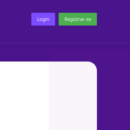
Login
Registrar-se