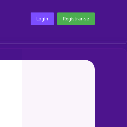
Login
Registrar-se