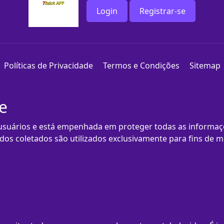
Login
Registrar-se
Políticas de Privacidade
Termos e Condições
Sitemap
de
s usuários e está empenhada em proteger todas as informaç
os coletados são utilizados exclusivamente para fins de m