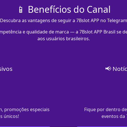
📱 Benefícios do Canal
Descubra as vantagens de seguir a 7Bslot APP no Telegra
petência e qualidade de marca — a 7Bslot APP Brasil se ded
aos usuários brasileiros.
sivos
📢 Notí
m, promoções especiais
Fique por dentro d
s únicos!
eventos da 