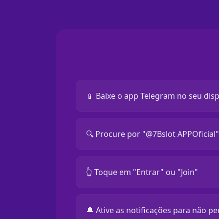
📱 Baixe o app Telegram no seu disp
🔍 Procure por "@7Bslot APPOficial"
👆 Toque em "Entrar" ou "Join"
🔔 Ative as notificações para não p