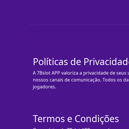
Políticas de Privacida
A 7Bslot APP valoriza a privacidade de seu
nossos canais de comunicação. Todos os dad
jogadores.
Termos e Condições