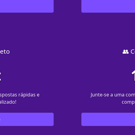
reto
👥 
t
espostas rápidas e
Junte-se a uma com
lizado!
compa
e