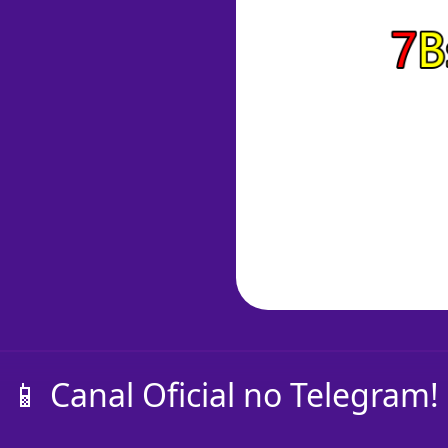
📱 Canal Oficial no Telegram!