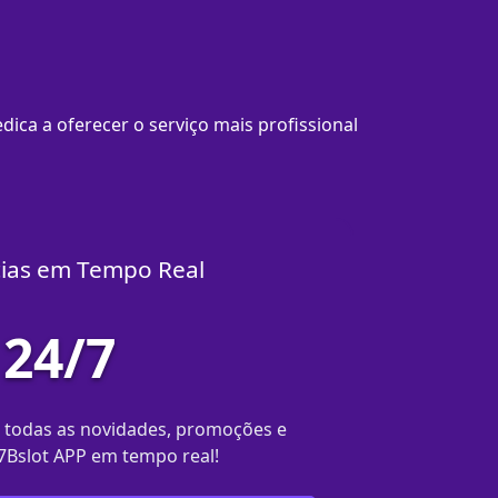
m
ica a oferecer o serviço mais profissional
cias em Tempo Real
24/7
e todas as novidades, promoções e
7Bslot APP em tempo real!