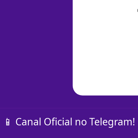
📱 Canal Oficial no Telegram!