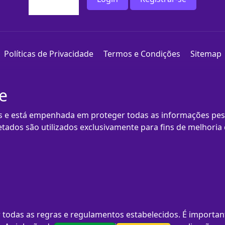
Políticas de Privacidade
Termos e Condições
Sitemap
de
ios e está empenhada em proteger todas as informações pe
tados são utilizados exclusivamente para fins de melhoria
todas as regras e regulamentos estabelecidos. É important