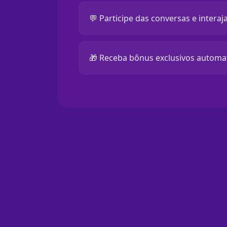
💬 Participe das conversas e interaj
🎁 Receba bônus exclusivos autom