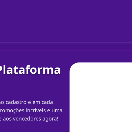
Plataforma
no cadastro e em cada
promoções incríveis e uma
se aos vencedores agora!