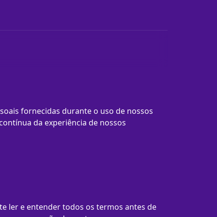
ssoais fornecidas durante o uso de nossos
 contínua da experiência de nossos
e ler e entender todos os termos antes de