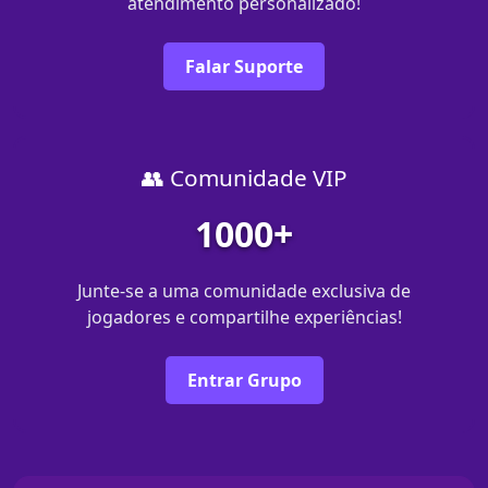
atendimento personalizado!
Falar Suporte
👥 Comunidade VIP
1000+
Junte-se a uma comunidade exclusiva de
jogadores e compartilhe experiências!
Entrar Grupo