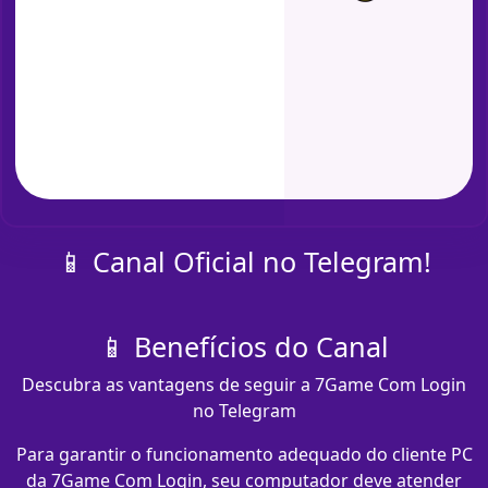
📱 Canal Oficial no Telegram!
📱 Benefícios do Canal
Descubra as vantagens de seguir a 7Game Com Login
no Telegram
Para garantir o funcionamento adequado do cliente PC
da 7Game Com Login, seu computador deve atender