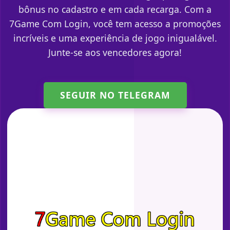
bônus no cadastro e em cada recarga. Com a
7Game Com Login, você tem acesso a promoções
incríveis e uma experiência de jogo inigualável.
Junte-se aos vencedores agora!
SEGUIR NO TELEGRAM