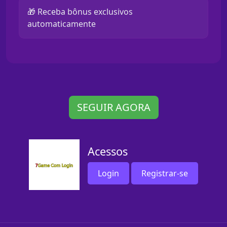
🎁 Receba bônus exclusivos
automaticamente
SEGUIR AGORA
Acessos
Login
Registrar-se