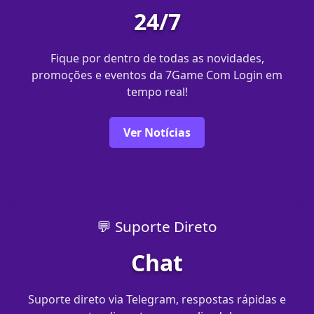
24/7
Fique por dentro de todas as novidades,
promoções e eventos da 7Game Com Login em
tempo real!
Ver Notícias
💬 Suporte Direto
Chat
Suporte direto via Telegram, respostas rápidas e