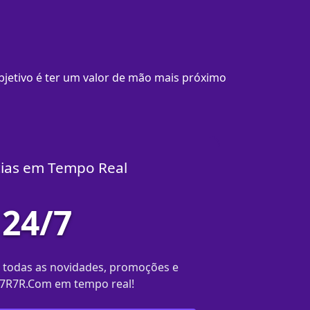
objetivo é ter um valor de mão mais próximo
cias em Tempo Real
24/7
e todas as novidades, promoções e
 7R7R.Com em tempo real!