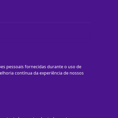
es pessoais fornecidas durante o uso de
elhoria contínua da experiência de nossos