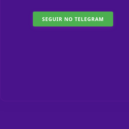
SEGUIR NO TELEGRAM