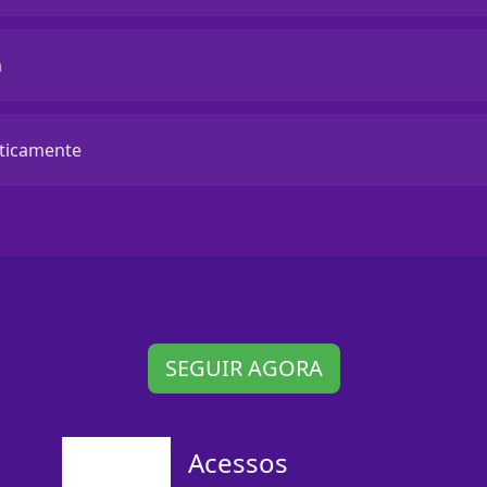
a
aticamente
SEGUIR AGORA
Acessos