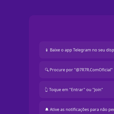
📱 Baixe o app Telegram no seu disp
🔍 Procure por "@7R7R.ComOficial"
👆 Toque em "Entrar" ou "Join"
🔔 Ative as notificações para não p