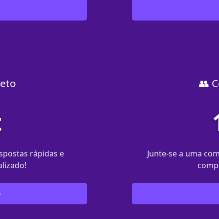
reto
👥 
t
espostas rápidas e
Junte-se a uma com
lizado!
compa
e