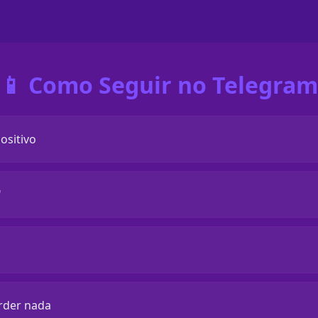
📱 Como Seguir no Telegram
ositivo
"
erder nada