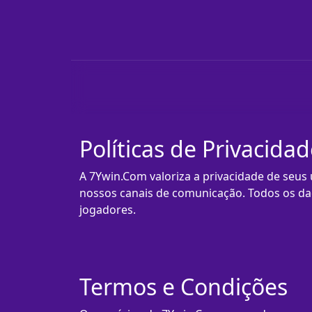
Políticas de Privacida
A 7Ywin.Com valoriza a privacidade de seu
nossos canais de comunicação. Todos os dad
jogadores.
Termos e Condições