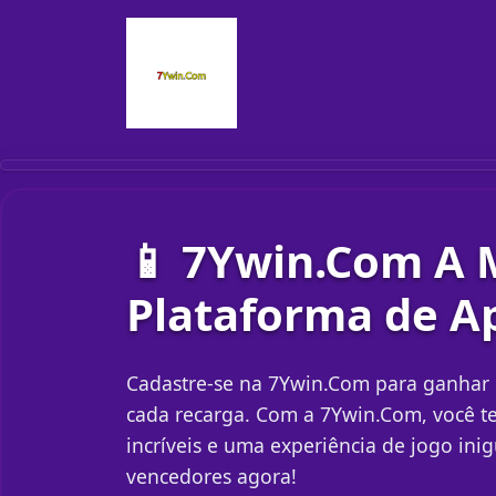
📱 7Ywin.Com A 
Plataforma de A
Cadastre-se na 7Ywin.Com para ganhar
cada recarga. Com a 7Ywin.Com, você 
incríveis e uma experiência de jogo inig
vencedores agora!