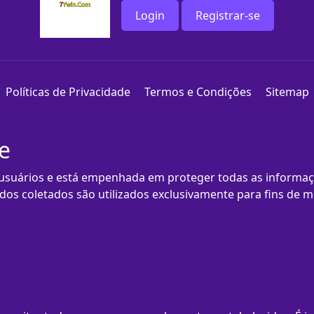
Login
Registrar-se
Políticas de Privacidade
Termos e Condições
Sitemap
de
s usuários e está empenhada em proteger todas as informaç
os coletados são utilizados exclusivamente para fins de m