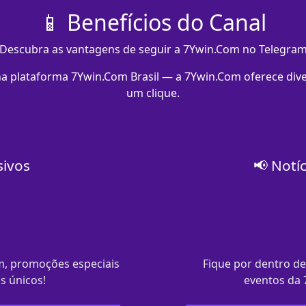
📱 Benefícios do Canal
Descubra as vantagens de seguir a 7Ywin.Com no Telegra
 na plataforma 7Ywin.Com Brasil — a 7Ywin.Com oferece dive
um clique.
sivos
📢 Notí
m, promoções especiais
Fique por dentro d
s únicos!
eventos da 