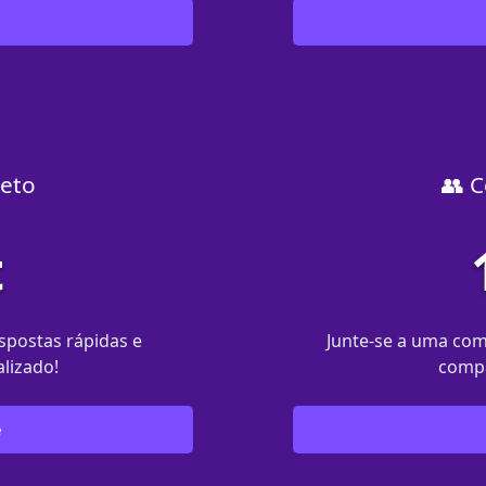
reto
👥 
t
espostas rápidas e
Junte-se a uma com
lizado!
compa
e