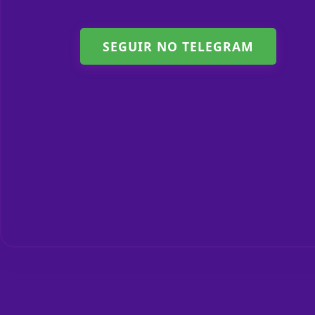
SEGUIR NO TELEGRAM