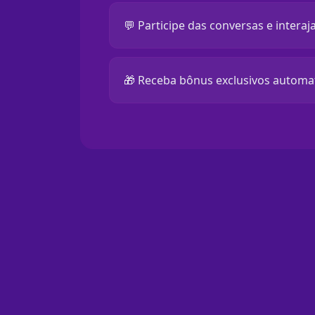
💬 Participe das conversas e interaj
🎁 Receba bônus exclusivos autom