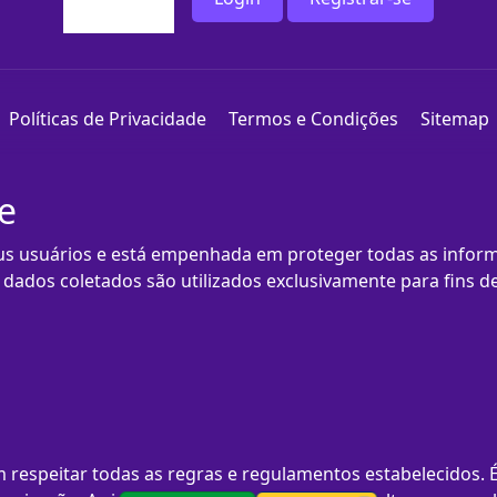
Políticas de Privacidade
Termos e Condições
Sitemap
de
eus usuários e está empenhada em proteger todas as infor
dados coletados são utilizados exclusivamente para fins d
espeitar todas as regras e regulamentos estabelecidos. É