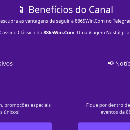
📱 Benefícios do Canal
escubra as vantagens de seguir a 8865Win.Com no Telegr
Cassino Clássico do
8865Win.Com
: Uma Viagem Nostálgica 
sivos
📢 Notí
m, promoções especiais
Fique por dentro d
s únicos!
eventos da 8