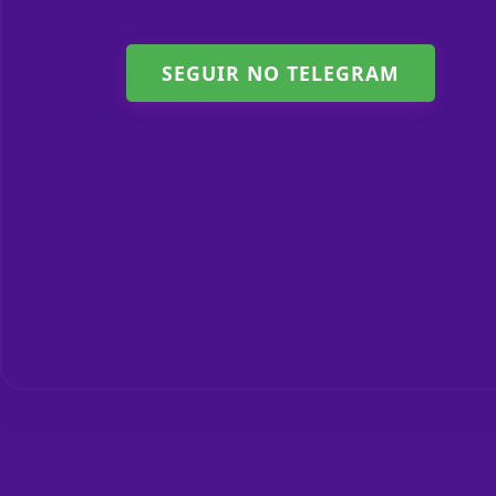
SEGUIR NO TELEGRAM