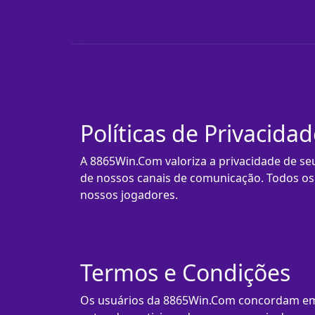
Políticas de Privacida
A 8865Win.Com valoriza a privacidade de s
de nossos canais de comunicação. Todos os 
nossos jogadores.
Termos e Condições
Os usuários da 8865Win.Com concordam em r