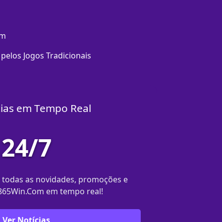
am
pelos Jogos Tradicionais
cias em Tempo Real
24/7
e todas as novidades, promoções e
865Win.Com em tempo real!
Ver Notícias