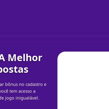
A Melhor
postas
ar bônus no cadastro e
você tem acesso a
e jogo inigualável.