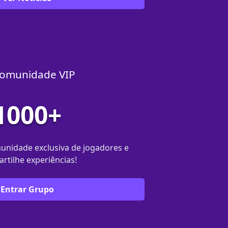
Comunidade VIP
1000+
unidade exclusiva de jogadores e
rtilhe experiências!
Entrar Grupo