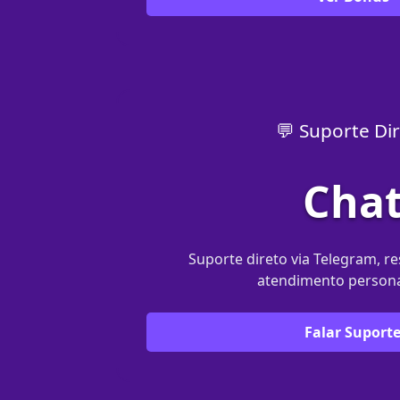
💬 Suporte Di
Cha
Suporte direto via Telegram, r
atendimento persona
Falar Suport