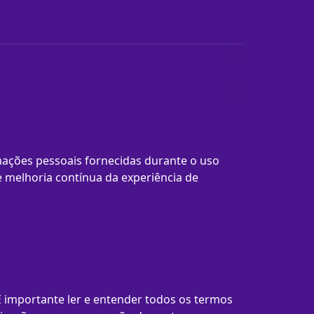
mações pessoais fornecidas durante o uso
e melhoria contínua da experiência de
 importante ler e entender todos os termos