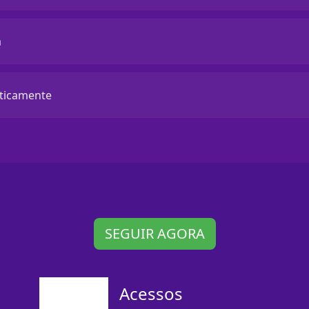
a
aticamente
SEGUIR AGORA
Acessos