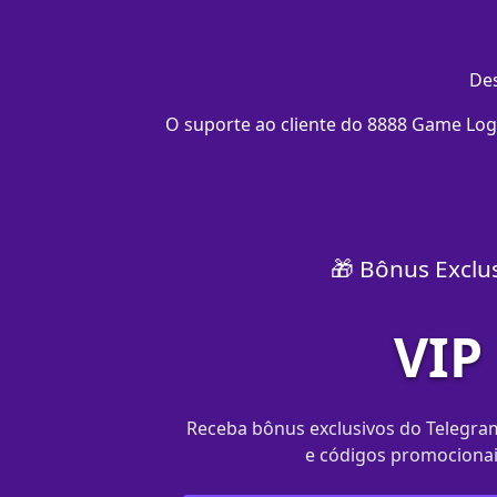
Des
O suporte ao cliente do 8888 Game Logi
🎁 Bônus Exclu
VIP
Receba bônus exclusivos do Telegra
e códigos promocionai