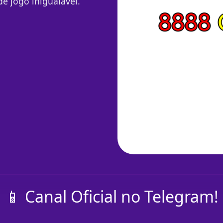
e jogo inigualável.
📱 Canal Oficial no Telegram!