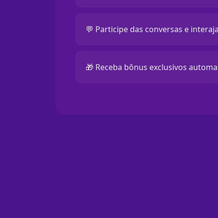
💬 Participe das conversas e interaj
🎁 Receba bônus exclusivos autom