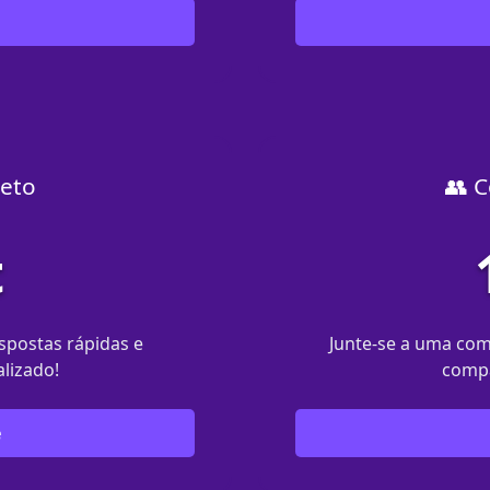
reto
👥 
t
espostas rápidas e
Junte-se a uma com
lizado!
compa
e