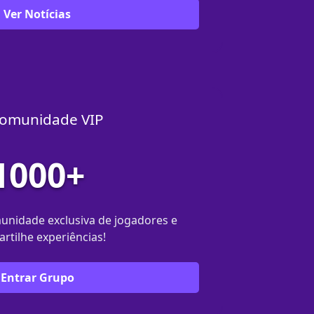
Ver Notícias
Comunidade VIP
1000+
unidade exclusiva de jogadores e
rtilhe experiências!
Entrar Grupo