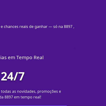
e chances reais de ganhar — só na 8897 ,
cias em Tempo Real
24/7
e todas as novidades, promoções e
da 8897 em tempo real!