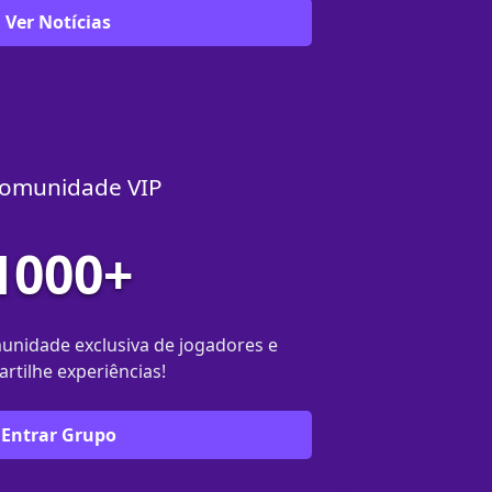
Ver Notícias
Comunidade VIP
1000+
unidade exclusiva de jogadores e
rtilhe experiências!
Entrar Grupo