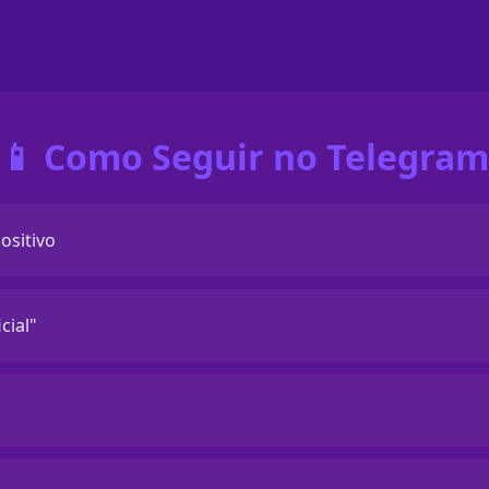
📱 Como Seguir no Telegram
ositivo
cial"