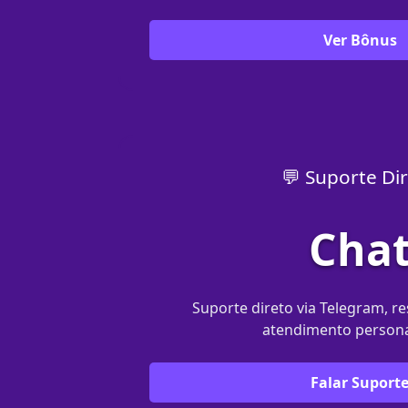
Ver Bônus
💬 Suporte Di
Cha
Suporte direto via Telegram, r
atendimento persona
Falar Suport