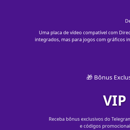
De
Uma placa de vídeo compatível com Direc
integrados, mas para jogos com gráficos i
🎁 Bônus Exclu
VIP
Receba bônus exclusivos do Telegra
e códigos promocionai