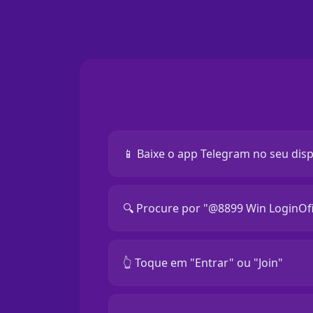
📱 Baixe o app Telegram no seu disp
🔍 Procure por "@8899 Win LoginOfi
👆 Toque em "Entrar" ou "Join"