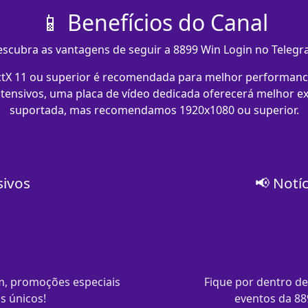
📱 Benefícios do Canal
scubra as vantagens de seguir a 8899 Win Login no Teleg
tX 11 ou superior é recomendada para melhor performance 
ntensivos, uma placa de vídeo dedicada oferecerá melhor e
suportada, mas recomendamos 1920x1080 ou superior.
sivos
📢 Notí
m, promoções especiais
Fique por dentro d
s únicos!
eventos da 88