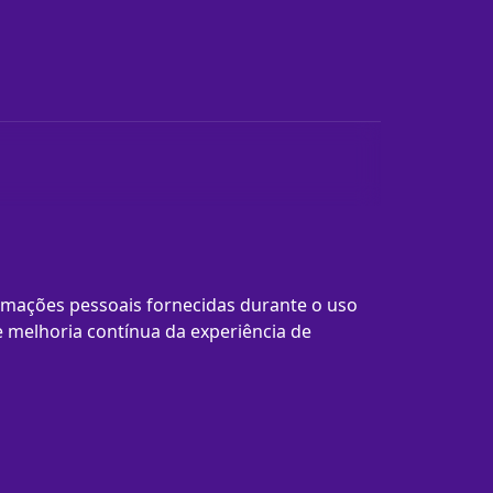
ormações pessoais fornecidas durante o uso
e melhoria contínua da experiência de