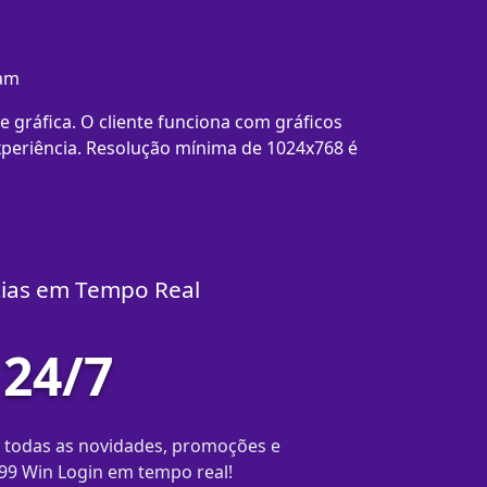
ram
gráfica. O cliente funciona com gráficos
xperiência. Resolução mínima de 1024x768 é
cias em Tempo Real
24/7
e todas as novidades, promoções e
99 Win Login em tempo real!