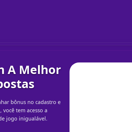
n A Melhor
postas
nhar bônus no cadastro e
, você tem acesso a
e jogo inigualável.