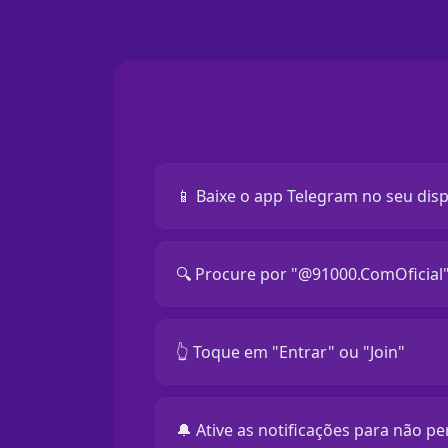
📱 Baixe o app Telegram no seu disp
🔍 Procure por "@91000.ComOficial
👆 Toque em "Entrar" ou "Join"
🔔 Ative as notificações para não p