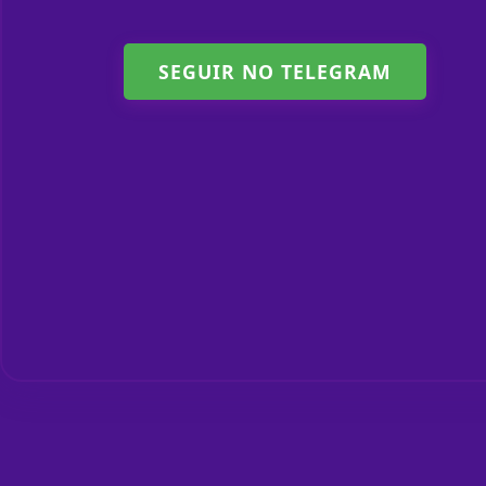
SEGUIR NO TELEGRAM