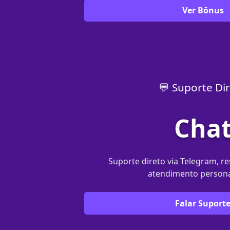
Ver Bônus
💬 Suporte Di
Cha
Suporte direto via Telegram, r
atendimento persona
Falar Suport