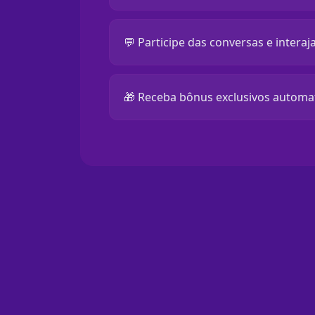
💬 Participe das conversas e interaj
🎁 Receba bônus exclusivos autom