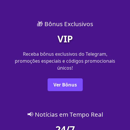
🎁 Bônus Exclusivos
VIP
Receba bônus exclusivos do Telegram,
promoções especiais e códigos promocionais
únicos!
Ver Bônus
📢 Notícias em Tempo Real
24/7