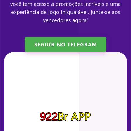
você tem acesso a promoções incríveis e uma
experiência de jogo inigualável. Junte-se aos
vencedores agora!
SEGUIR NO TELEGRAM