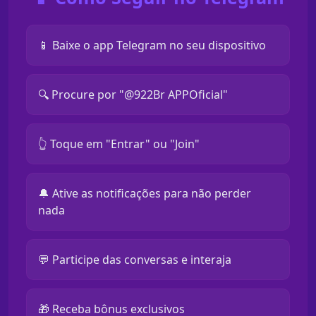
📱 Baixe o app Telegram no seu dispositivo
🔍 Procure por "@922Br APPOficial"
👆 Toque em "Entrar" ou "Join"
🔔 Ative as notificações para não perder
nada
💬 Participe das conversas e interaja
🎁 Receba bônus exclusivos