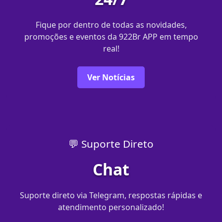
Fique por dentro de todas as novidades,
promoções e eventos da 922Br APP em tempo
real!
Ver Notícias
💬 Suporte Direto
Chat
Suporte direto via Telegram, respostas rápidas e
atendimento personalizado!