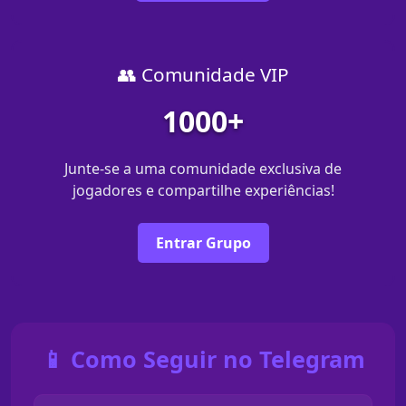
👥 Comunidade VIP
1000+
Junte-se a uma comunidade exclusiva de
jogadores e compartilhe experiências!
Entrar Grupo
📱 Como Seguir no Telegram