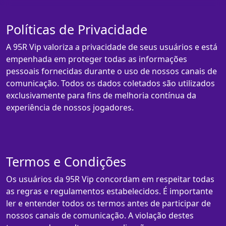
Políticas de Privacidade
A 95R Vip valoriza a privacidade de seus usuários e está
empenhada em proteger todas as informações
pessoais fornecidas durante o uso de nossos canais de
comunicação. Todos os dados coletados são utilizados
exclusivamente para fins de melhoria contínua da
experiência de nossos jogadores.
Termos e Condições
Os usuários da 95R Vip concordam em respeitar todas
as regras e regulamentos estabelecidos. É importante
ler e entender todos os termos antes de participar de
nossos canais de comunicação. A violação destes